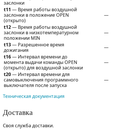
заслонки
t11
— Время работы воздушной
заслонки в положение OPEN
—
(открыто)
t12
— Время работы воздушной
заслонки в низкотемпературном
—
положении MIN
t13
— Разрешенное время
—
дожигания
t16
— Интервал времени до
момента выдачи команды OPEN
—
(открыто) для воздушной заслонки
t20
— Интервал времени для
самовыключения программного
—
выключателя после запуска
Техническая документация
Доставка
Своя служба доставки.