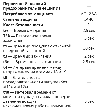
Первичный плавкий
—
предохранитель (внешний)
Потребляемая мощность
AC 12 VA
Степень защиты
IP 40
Класс безопасности
I
tw
— Время ожидания
2,5 сек
TSA —
Безопасное время
3 сек
зажигания
t1 —
Время до продувки с открытой
30 сек
воздушной заслонкой
t3 —
Время до зажигания
2 сек
t3n
— Время после зажигания
2,5 сек
t4
— Интервал времени между
—
напряжением на клеммах 18 и 19
t8 —
Длительность
последовательности запуска (без
—
«t11» и «t12»)
t10
— Интервал времени от
момента пуска до начала проверки
давления воздуха,
5 сек
исключая время работы воздушной