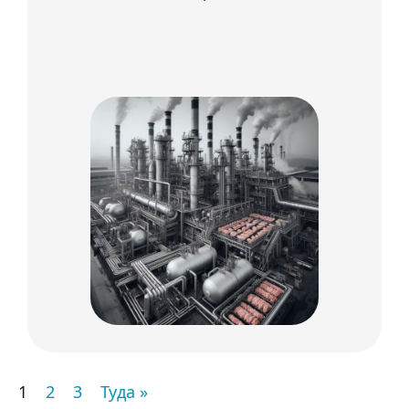
1
2
3
Туда »