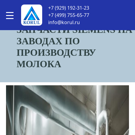
КОРУЛСНАБ
•
Статьи
•
Запчасти Siemens на заводах
+7 (929) 192-31-23
по производству молока
+7 (499) 755-65-77
info@korul.ru
ЗАПЧАСТИ SIEMENS НА
ЗАВОДАХ ПО
ПРОИЗВОДСТВУ
МОЛОКА