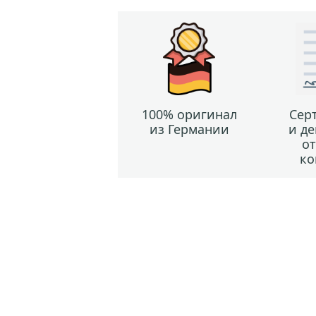
100% оригинал
Сер
из Германии
и д
о
ко