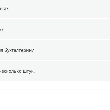
ный?
ь?
ля бухгалтерии?
несколько штук.