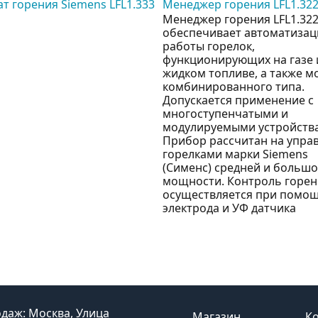
т горения Siemens LFL1.333
Менеджер горения LFL1.32
Менеджер горения LFL1.32
обеспечивает автоматиза
работы горелок,
функционирующих на газе 
жидком топливе, а также м
комбинированного типа.
Допускается применение с
многоступенчатыми и
модулируемыми устройств
Прибор рассчитан на упра
горелками марки Siemens
(Сименс) средней и больш
мощности. Контроль горен
осуществляется при помо
электрода и УФ датчика
даж: Москва, Улица
Магазин
К