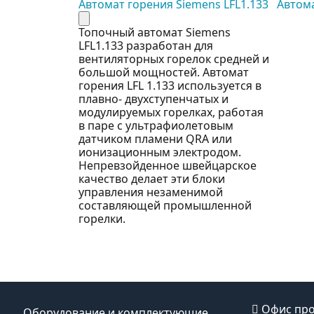
ens LFL1.622
Автомат горения Siemens LFL1.133
Автома
ную
Топочный автомат Siemens
щено
LFL1.133 разработан для
телем.
вентиляторных горелок средней и
лана из
большой мощностей. Автомат
ера,
горения LFL 1.133 используется в
изких и
плавно- двухступенчатых и
 Прозрачное
модулируемых горелках, работая
 из
в паре с ультрафиолетовым
стика
датчиком пламени QRA или
дание пыли и
ионизационным электродом.
т внешним
Непревзойденное швейцарское
рпусе также
качество делает эти блоки
а сброса с
управления незаменимой
тказа и
составляющей промышленной
катором.
горелки.
Офис про
Оборудование и комплектующие