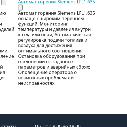
2
Автомат горения Siemens LFL1.635
Автомат гор
LFS1.11A2
2
цию
Автомат горения Siemens LFL1.635
Автомат гор
оснащен широким перечнем
LFS1.11A2 о
и
функций: Мониторинг
перечнем фу
оделей
температуры и давления внутри
температуры
котла или печи; Автоматическая
котла или п
регулировка подачи топлива и
регулировка
воздуха для достижения
воздуха для
ами.
оптимального соотношения;
оптимальног
вление
Остановка оборудования при
Остановка о
отклонении от заданных
отклонении 
ой
параметров и аварийных сбоях;
параметров 
ия
Оповещение оператора о
Оповещение
щи
возможных проблемах и
возможных 
неисправностях.
неисправнос
онтакты
Пн-Пт с 9:00 до 18:00