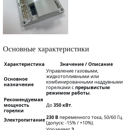
Основные характеристики
Характеристика
Значение / Описание
Управление газовыми,
жидкотопливными или
Основное
комбинированными наддувными
назначение
горелками с
прерывистым
режимом работы
.
Рекомендуемая
мощность
До
350 кВт
.
горелки
230 В
переменного тока, 50/60 Гц
Электропитание
(допуск: -15% / +10%).
Управляет
2