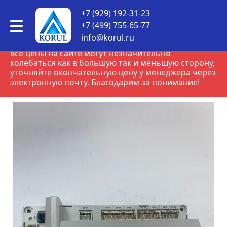
КОРУЛСНАБ
•
Товары
•
Siemens
•
Универсальные
+7 (929) 192-31-23
контроллеры серии RWF Siemens
•
LMV27.100A2 Автомат
горения
+7 (499) 755-65-77
info@korul.ru
ВНИМАНИЕ! В связи с нестабильным курсом рубля,
все цены на сайте могут незначительно
колебаться как в большую так и меньшую сторону,
уточняйте окончательную цену у менеджера через
электронную почту. Благодарим за понимание!