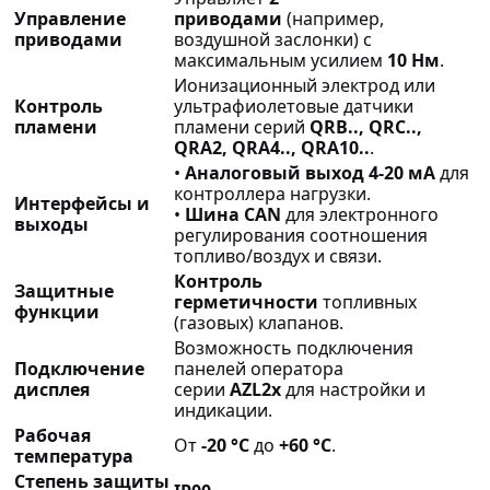
Управление
приводами
(например,
приводами
воздушной заслонки) с
максимальным усилием
10 Нм
.
Ионизационный электрод или
Контроль
ультрафиолетовые датчики
пламени
пламени серий
QRB.., QRC..,
QRA2, QRA4.., QRA10..
.
•
Аналоговый выход 4-20 мА
для
контроллера нагрузки.
Интерфейсы и
•
Шина CAN
для электронного
выходы
регулирования соотношения
топливо/воздух и связи.
Контроль
Защитные
герметичности
топливных
функции
(газовых) клапанов.
Возможность подключения
Подключение
панелей оператора
дисплея
серии
AZL2x
для настройки и
индикации.
Рабочая
От
-20 °C
до
+60 °C
.
температура
Степень защиты