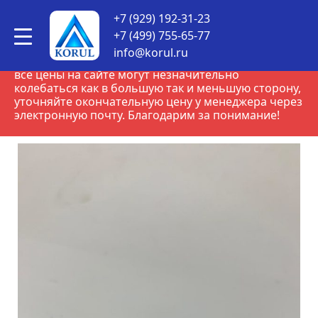
КОРУЛСНАБ
•
Товары
•
Siemens
•
Универсальные
+7 (929) 192-31-23
контроллеры серии RWF Siemens
•
Ниппель Siemens
AGG05
+7 (499) 755-65-77
info@korul.ru
ВНИМАНИЕ! В связи с нестабильным курсом рубля,
все цены на сайте могут незначительно
колебаться как в большую так и меньшую сторону,
уточняйте окончательную цену у менеджера через
электронную почту. Благодарим за понимание!