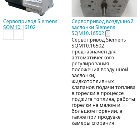
Сервопривод Siemens
Сервопривод воздушной
SQM10.16102
заслонки Siemens
SQM10.16502
Сервопривод Siemens
SQM10.16502
предназначен для
автоматического
регулирования
положения воздушной
заслонки,
жидкотопливных
клапанов подачи топлива
в горелки в процессе
поджига топлива, работы
горелки на малом и
большом горении, а
также при продувке
камеры сгорания.