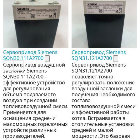
Сервопривод Siemens
Сервопривод Siemens
SQN30.111A2700
SQN31.121A2700
Сервопривод воздушной
Сервопривод Siemens
заслонки Siemens
SQN31.121A2700
SQN30.111A2700 –
позволяет точно
эффективное устройство
регулировать положение
для регулирования
воздушной заслонки для
объема подаваемого
получения необходимого
воздуха при создании
состава
топливовоздушной смеси.
топливовоздушной смеси
Применяется для
и эффективной работы
оснащения средне- и
котла. Встраивается в
маломощных горелочных
отопительные установки
устройств различных
средней и малой
производителей.
мощности. Это базовая