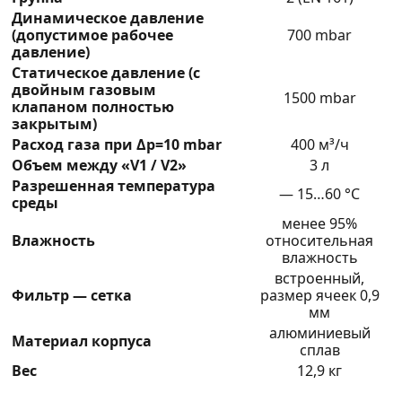
Динамическое давление
(допустимое рабочее
700 mbar
давление)
Статическое давление (с
двойным газовым
1500 mbar
клапаном полностью
закрытым)
Расход газа при Δp=10 mbar
400 м³/ч
Объем между «V1 / V2»
3 л
Разрешенная температура
— 15…60 °C
среды
менее 95%
Влажность
относительная
влажность
встроенный,
Фильтр — сетка
размер ячеек 0,9
мм
алюминиевый
Материал корпуса
сплав
Вес
12,9 кг