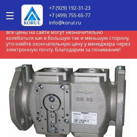
КОРУЛСНАБ
•
Товары
•
Siemens
•
Универсальные
+7 (929) 192-31-23
контроллеры серии RWF Siemens
•
Двойной газовый
клапан VGD40.100
+7 (499) 755-65-77
info@korul.ru
ВНИМАНИЕ! В связи с нестабильным курсом рубля,
все цены на сайте могут незначительно
колебаться как в большую так и меньшую сторону,
уточняйте окончательную цену у менеджера через
электронную почту. Благодарим за понимание!