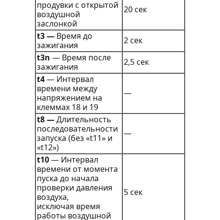
продувки с открытой
20 сек
воздушной
заслонкой
t3 —
Время до
2 сек
зажигания
t3n
— Время после
2,5 сек
зажигания
t4
— Интервал
времени между
—
напряжением на
клеммах 18 и 19
t8 —
Длительность
последовательности
—
запуска (без «t11» и
«t12»)
t10
— Интервал
времени от момента
пуска до начала
проверки давления
5 сек
воздуха,
исключая время
работы воздушной