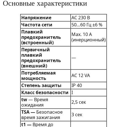
Основные характеристики
Напряжение
AC 230 В
Частота сети
50…60 Гц ±6 %
Плавкий
Max. 10 A
предохранитель
(инерционный)
(встроенный)
Первичный
плавкий
—
предохранитель
(внешний)
Потребляемая
AC 12 VA
мощность
Степень защиты
IP 40
Класс безопасности
I
tw
— Время
2,5 сек
ожидания
TSA —
Безопасное
3 сек
время зажигания
t1 —
Время до