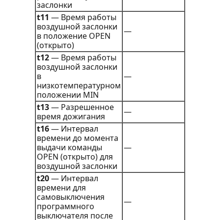
заслонки
t11
— Время работы
воздушной заслонки
—
в положение OPEN
(открыто)
t12
— Время работы
воздушной заслонки
в
—
низкотемпературном
положении MIN
t13
— Разрешенное
—
время дожигания
t16
— Интервал
времени до момента
выдачи команды
—
OPEN (открыто) для
воздушной заслонки
t20
— Интервал
времени для
самовыключения
—
программного
выключателя после