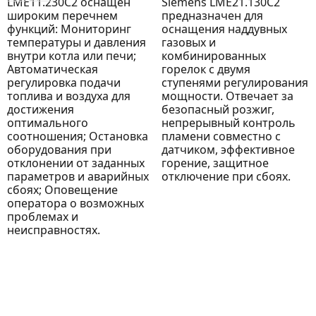
LME11.230C2 оснащен
Siemens LME21.130C2
широким перечнем
предназначен для
функций: Мониторинг
оснащения наддувных
температуры и давления
газовых и
внутри котла или печи;
комбинированных
Автоматическая
горелок с двумя
регулировка подачи
ступенями регулирования
топлива и воздуха для
мощности. Отвечает за
достижения
безопасный розжиг,
оптимального
непрерывный контроль
соотношения; Остановка
пламени совместно с
оборудования при
датчиком, эффективное
отклонении от заданных
горение, защитное
параметров и аварийных
отключение при сбоях.
сбоях; Оповещение
оператора о возможных
проблемах и
неисправностях.