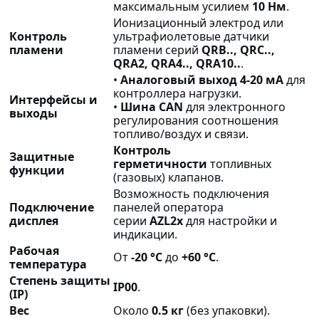
максимальным усилием
10 Нм
.
Ионизационный электрод или
Контроль
ультрафиолетовые датчики
пламени
пламени серий
QRB.., QRC..,
QRA2, QRA4.., QRA10..
.
•
Аналоговый выход 4-20 мА
для
контроллера нагрузки.
Интерфейсы и
•
Шина CAN
для электронного
выходы
регулирования соотношения
топливо/воздух и связи.
Контроль
Защитные
герметичности
топливных
функции
(газовых) клапанов.
Возможность подключения
Подключение
панелей оператора
дисплея
серии
AZL2x
для настройки и
индикации.
Рабочая
От
-20 °C
до
+60 °C
.
температура
Степень защиты
IP00
.
(IP)
Вес
Около
0.5 кг
(без упаковки).