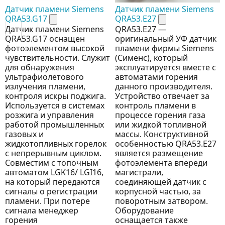
Датчик пламени Siemens
Датчик пламени Siemens
QRA53.G17
QRA53.E27
Датчик пламени Siemens
QRA53.E27 —
QRA53.G17 оснащен
оригинальный УФ датчик
фотоэлементом высокой
пламени фирмы Siemens
чувствительности. Служит
(Сименс), который
для обнаружения
эксплуатируется вместе с
ультрафиолетового
автоматами горения
излучения пламени,
данного производителя.
контроля искры поджига.
Устройство отвечает за
Используется в системах
контроль пламени в
розжига и управления
процессе горения газа
работой промышленных
или жидкой топливной
газовых и
массы. Конструктивной
жидкотопливных горелок
особенностью QRA53.E27
с непрерывным циклом.
является размещение
Совместим с топочным
фотоэлемента впереди
автоматом LGK16/ LGI16,
магистрали,
на который передаются
соединяющей датчик с
сигналы о регистрации
корпусной частью, за
пламени. При потере
поворотным затвором.
сигнала менеджер
Оборудование
горения
оснащается также