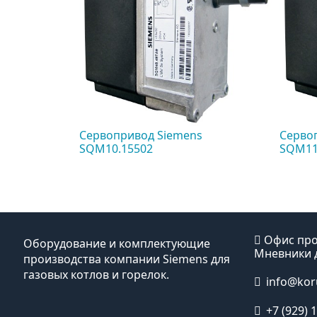
s
Сервопривод Siemens
Серво
SQM10.15502
SQM11
Офис про
Оборудование и комплектующие
Мневники д
производства компании Siemens для
газовых котлов и горелок.
info@kor
+7 (929) 