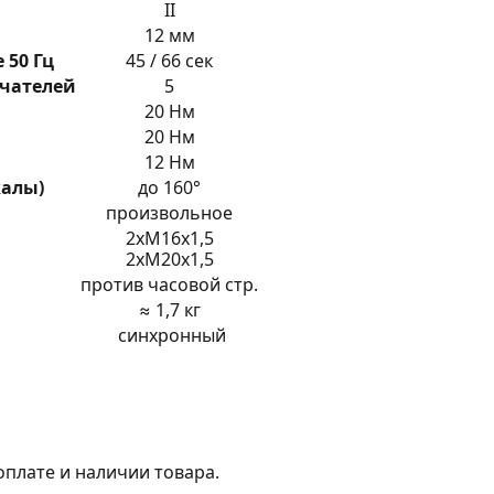
II
12 мм
 50 Гц
45 / 66 сек
ючателей
5
20 Нм
20 Нм
12 Нм
калы)
до 160°
произвольное
2хM16х1,5
2хM20х1,5
против часовой стр.
≈ 1,7 кг
синхронный
оплате и наличии товара.