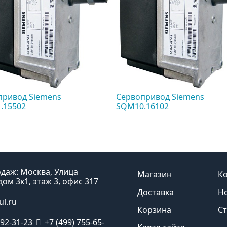
привод Siemens
Сервопривод Siemens
.15502
SQM10.16102
даж: Москва, Улица
Магазин
К
ом 3к1, этаж 3, офис 317
Доставка
Н
ul.ru
Корзина
С
192-31-23
+7 (499) 755-65-